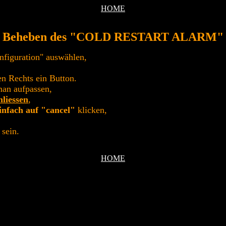
HOME
Beheben des "COLD RESTART ALARM"
nfiguration" auswählen,
en Rechts ein Button.
man aufpassen,
liessen
,
infach auf "cancel"
klicken,
 sein.
HOME