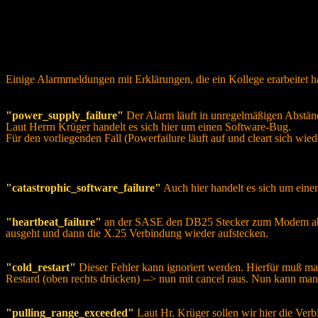
Einige Alarmmeldungen mit Erklärungen, die ein Kollege erarbeitet ha
"power_supply_failure"
Der Alarm läuft in unregelmäßigen Abstände
Laut Herrn Krüger handelt es sich hier um einen Software-Bug.
Für den vorliegenden Fall (Powerfailure läuft auf und cleart sich wie
"catastrophic_software_failure"
Auch hier handelt es sich um ein
"heartbeat_failure"
an der SASE den DB25 Stecker zum Modem abtr
ausgeht und dann die X.25 Verbindung wieder aufstecken.
"cold_restart"
Dieser Fehler kann ignoriert werden. Hierfür muß man
Restard (oben rechts drücken) --> nun mit cancel raus. Nun kann man 
"pulling_range_exceeded"
Laut Hr. Krüger sollen wir hier die V